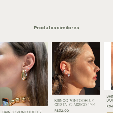
Produtos similares
BRI
DO
BRINCO PONTO DE LUZ
CRISTAL CLÁSSICO 4MM
R$6
R$32,00
BRINCO PONTO DE LUZ