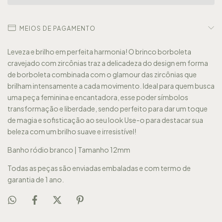
MEIOS DE PAGAMENTO
Leveza e brilho em perfeita harmonia! O brinco borboleta
cravejado com zircônias traz a delicadeza do design em forma
de borboleta combinada com o glamour das zircônias que
brilham intensamente a cada movimento. Ideal para quem busca
uma peça feminina e encantadora, esse poder símbolos
transformação e liberdade, sendo perfeito para dar um toque
de magia e sofisticação ao seu look Use-o para destacar sua
beleza com um brilho suave e irresistível!
Banho ródio branco | Tamanho 12mm
Todas as peças são enviadas embaladas e com termo de
garantia de 1 ano.