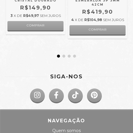
CRISTAL DOURADO
ESMERALDA 3P 3MM
42CM
R$149,90
R$419,90
3
X DE
R$49,97
SEM JUROS
4
X DE
R$104,98
SEM JUROS
SIGA-NOS
NAVEGAÇÃO
Quem somos