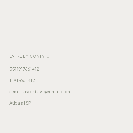
ENTRE EM CONTATO
5511917661412
11 91766 1412
semijoiascestlavie@gmail.com
Atibaia | SP