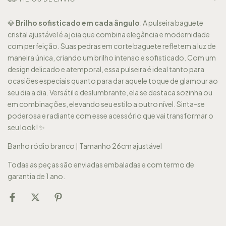
💎
Brilho sofisticado em cada ângulo
: A pulseira baguete
cristal ajustável é a joia que combina elegância e modernidade
com perfeição. Suas pedras em corte baguete refletem a luz de
maneira única, criando um brilho intenso e sofisticado. Com um
design delicado e atemporal, essa pulseira é ideal tanto para
ocasiões especiais quanto para dar aquele toque de glamour ao
seu dia a dia. Versátil e deslumbrante, ela se destaca sozinha ou
em combinações, elevando seu estilo a outro nível. Sinta-se
poderosa e radiante com esse acessório que vai transformar o
seu look! ✨
Banho ródio branco | Tamanho 26cm ajustável
Todas as peças são enviadas embaladas e com termo de
garantia de 1 ano.