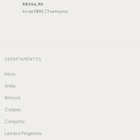
R$346,90
4
x de
R$86,73
sem juros
DEPARTAMENTOS
Início
Anéis
Brincos
Colares
Conjunto
Letras e Pingentes